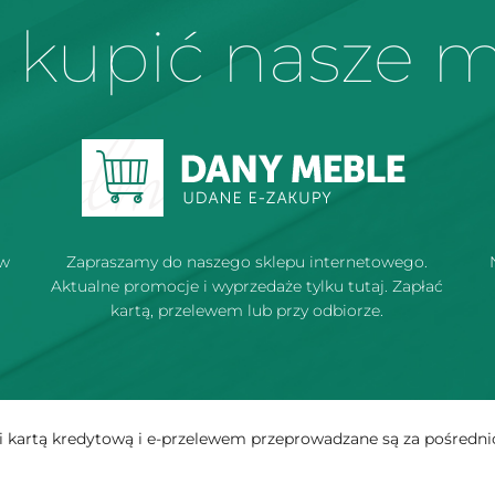
 kupić nasze 
 w
Zapraszamy do naszego sklepu internetowego.
Aktualne promocje i wyprzedaże tylku tutaj. Zapłać
kartą, przelewem lub przy odbiorze.
cji kartą kredytową i e-przelewem przeprowadzane są za pośredn