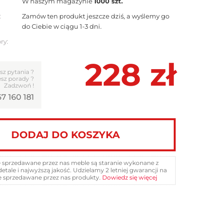
W naszym magazynie
1000 szt.
:
Zamów ten produkt jeszcze dziś, a wyślemy go
do Ciebie w ciągu 1-3 dni.
ry:
228
zł
sz pytania ?
sz porady ?
Zadzwoń !
7 160 181
DODAJ DO KOSZYKA
 sprzedawane przez nas meble są staranie wykonane z
detale i najwyższą jakość. Udzielamy 2 letniej gwarancji na
e sprzedawane przez nas produkty.
Dowiedz się więcej