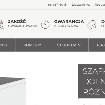
tel: 667 160 181
|
Dlaczego my
|
Regul
JAKOŚĆ
GWARANCJA
D
GWARANTOWANA
2 LATA GWARACJI
S
NKI
KOMODY
STOLIKI RTV
F.A.
SZAF
DOLN
RÓŻN