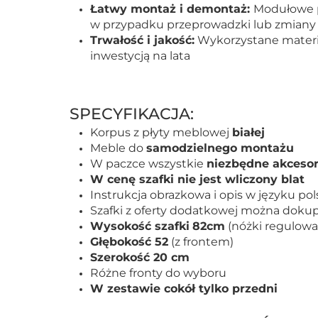
Łatwy montaż i demontaż:
Modułowe p
w przypadku przeprowadzki lub zmiany 
Trwałość i jakość:
Wykorzystane materiał
inwestycją na lata
SPECYFIKACJA:
Korpus z płyty meblowej
białej
Meble do
samodzielnego montażu
W paczce wszystkie
niezbędne akcesor
W cenę szafki nie jest wliczony blat
Instrukcja obrazkowa i opis w języku po
Szafki z oferty dodatkowej można dokupi
Wysokość szafki
82cm
(nóżki regulowa
Głębokość 52
(z frontem)
Szerokość 20 cm
Różne fronty do wyboru
W zestawie cokół tylko przedni