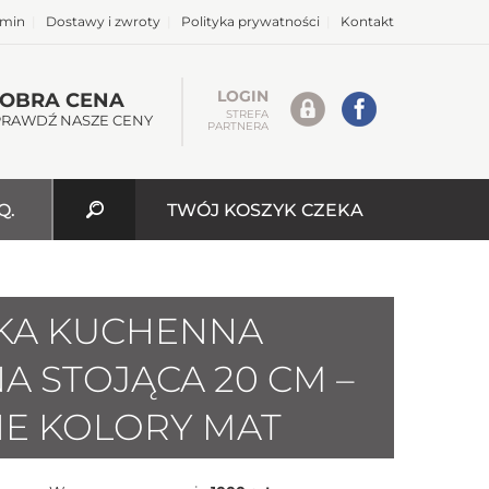
amin
|
Dostawy i zwroty
|
Polityka prywatności
|
Kontakt
LOGIN
OBRA CENA
STREFA
PRAWDŹ NASZE CENY
PARTNERA
Q.
TWÓJ KOSZYK CZEKA
KA KUCHENNA
A STOJĄCA 20 CM –
E KOLORY MAT