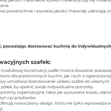
ej jakości materiałów, szafka charakteryzuje się trwałośc
zania
ie powierzchnie i wysokiej jakości materiały ułatwiają ut
ci, pozwalając dostosować kuchnię do indywidualnych
owacyjnych szafek:
 modułowej konstrukcji, szafki można dowolnie zestawia
ówno dla przestronnych kuchni, jak i tych o ograniczonej
 umożliwia dostosowanie układu szafek do własnych pre
 półek, by spełnić swoje indywidualne potrzeby
ystemy organizacyjne, takie jak wysuwane kosze, ułatw
zyń czy przyborów
ferują nowoczesny design, który nie tylko wprowadza es
ji