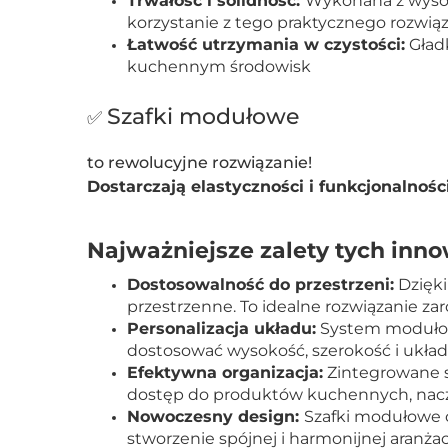
Trwałość i solidność:
Wykonana z wysoki
korzystanie z tego praktycznego rozwią
Łatwość utrzymania w czystości:
Gładk
kuchennym środowisk
Szafki modułowe
✅
to rewolucyjne rozwiązanie!
Dostarczają elastyczności i funkcjonalnoś
Najważniejsze zalety tych inn
Dostosowalność do przestrzeni:
Dzięki
przestrzenne. To idealne rozwiązanie zar
Personalizacja układu:
System modułowy
dostosować wysokość, szerokość i układ
Efektywna organizacja:
Zintegrowane s
dostęp do produktów kuchennych, nac
Nowoczesny design:
Szafki modułowe o
stworzenie spójnej i harmonijnej aranżac