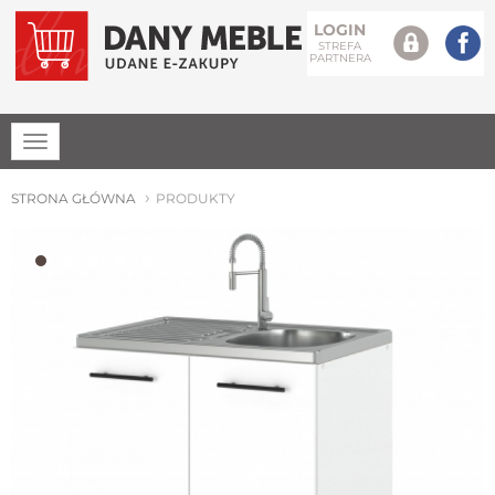
LOGIN
STREFA
PARTNERA
Rozwiń
menu
STRONA GŁÓWNA
PRODUKTY